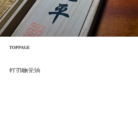
TOPPAGE
打刃物元治
手の延長と言える道具は手で作られたもの
ではないでしょうか。私が作る刃物はすべ
てが手作りです、 鋼 地金ともに棒材を
使用し 自家鍛接の古典的な方法で制作し
ています。