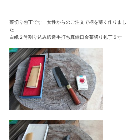
菜切り包丁です 女性からのご注文で柄を薄く作りまし
た
白紙２号割り込み鍛造手打ち真鍮口金菜切り包丁５寸