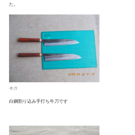
た。
牛刀
白鋼割り込み手打ち牛刀です