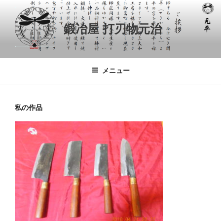
コ
ン
鍛冶屋 打刃物元治
テ
ン
ツ
へ
メニュー
ス
キ
ッ
私の作品
プ