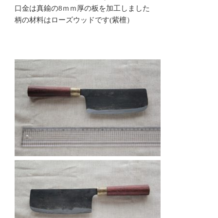
口金は真鍮の8ｍｍ厚の板を加工しました
柄の材料はローズウッドです(紫檀）