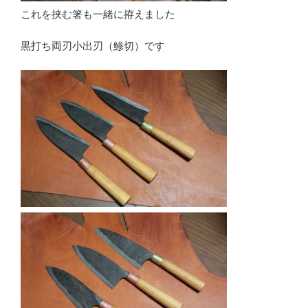
これを挟む箸も一緒に拵えました
黒打ち両刃小出刃（鯵切）です