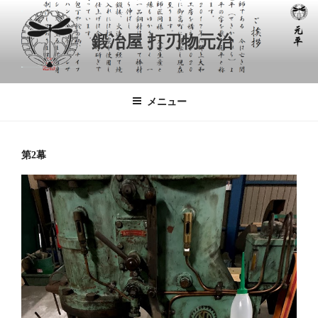
コ
ン
鍛冶屋 打刃物元治
テ
ン
ツ
へ
メニュー
ス
キ
ッ
第2幕
プ