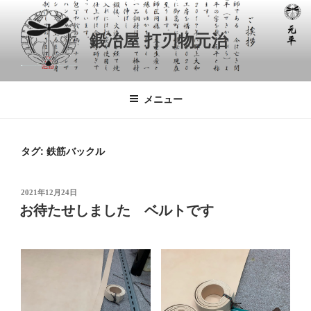
コ
ン
鍛冶屋 打刃物元治
テ
ン
ツ
へ
メニュー
ス
キ
ッ
タグ:
鉄筋バックル
プ
投
2021年12月24日
稿
お待たせしました ベルトです
日: