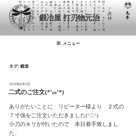
コ
ン
鍛冶屋 打刃物元治
テ
ン
ツ
へ
メニュー
ス
キ
ッ
タグ:
鍛造
プ
投
2020年8月3日
稿
二式のご注文(*’ω’*)
日:
ありがたいことに リピーター様より ２式の
７寸強をご注文いただきました(‘◇’)ゞ
小刀のキリが付いたので 本日着手致しまし
た、