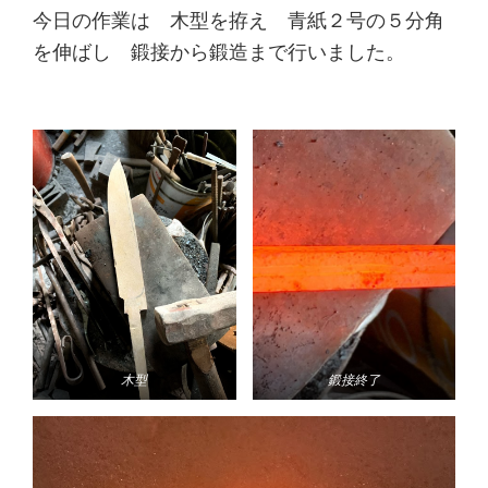
今日の作業は 木型を拵え 青紙２号の５分角
を伸ばし 鍛接から鍛造まで行いました。
木型
鍛接終了