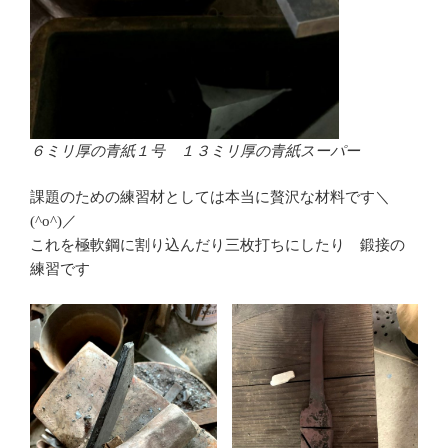
６ミリ厚の青紙１号 １３ミリ厚の青紙スーパー
課題のための練習材としては本当に贅沢な材料です＼
(^o^)／
これを極軟鋼に割り込んだり三枚打ちにしたり 鍛接の
練習です