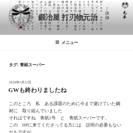
コ
ン
鍛冶屋 打刃物元治
テ
ン
ツ
へ
メニュー
ス
キ
ッ
タグ:
青紙スーパー
プ
投
2020年5月12日
稿
GWも終わりましたね
日:
このところ 私 ある課題のために今まで避けていた鋼
材に 取り組んでいました
それはですね 青紙1号 と 青紙スーパーです。
この HPに来てくださってる方には 説明の必要もない
かもですが