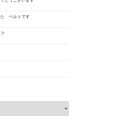
めでとうございます
した ベルトです
イフ
フ