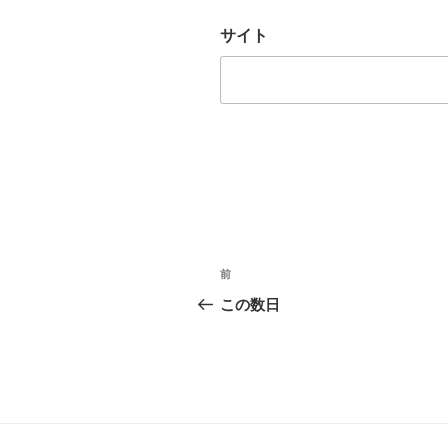
サイト
投
前
前
稿
の
この数日
投
ナ
稿
ビ
ゲ
ー