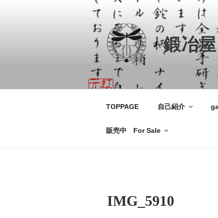
コ
ン
テ
鍛冶屋
ン
ツ
へ
ス
キ
ッ
TOPPAGE
自己紹介
ga
プ
販売中 For Sale
IMG_5910