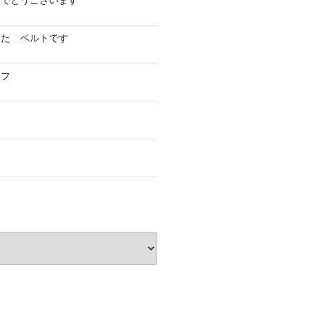
めでとうございます
した ベルトです
イフ
フ