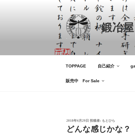
コ
ン
テ
鍛冶屋
ン
ツ
へ
ス
キ
ッ
TOPPAGE
自己紹介
ga
プ
販売中 For Sale
投
2018年4月29日
投稿者:
もとひら
稿
どんな感じかな？
日: