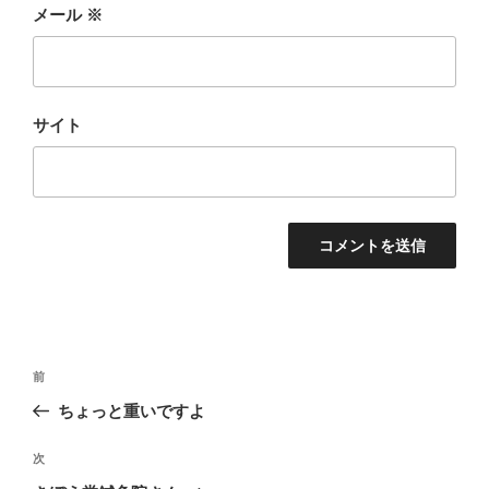
メール
※
サイト
投
前
前
稿
の
ちょっと重いですよ
ナ
投
ビ
稿
次
次
ゲ
の