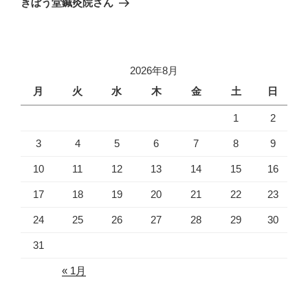
きぼう堂鍼灸院さん
投
ー
稿
シ
ョ
2026年8月
ン
月
火
水
木
金
土
日
1
2
3
4
5
6
7
8
9
10
11
12
13
14
15
16
17
18
19
20
21
22
23
24
25
26
27
28
29
30
31
« 1月