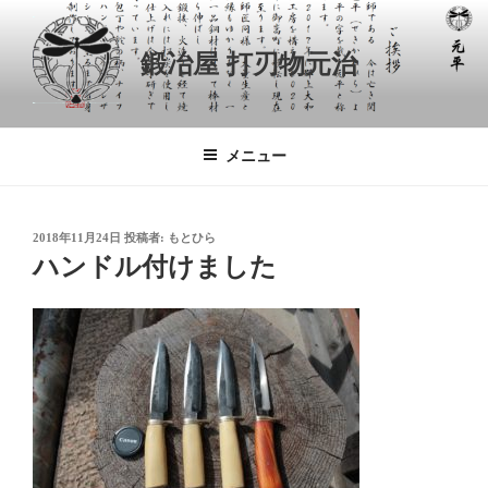
コ
ン
鍛冶屋 打刃物元治
テ
ン
ツ
へ
メニュー
ス
キ
ッ
投
2018年11月24日
投稿者:
もとひら
プ
稿
ハンドル付けました
日: