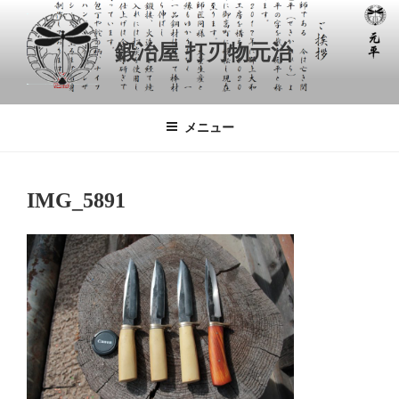
コ
ン
鍛冶屋 打刃物元治
テ
ン
ツ
へ
メニュー
ス
キ
ッ
IMG_5891
プ