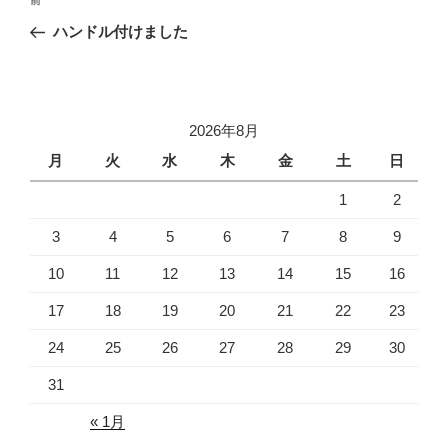
前
稿
の
ハンドル付けました
ナ
投
ビ
稿
ゲ
ー
2026年8月
シ
月
火
水
木
金
土
日
ョ
1
2
ン
3
4
5
6
7
8
9
10
11
12
13
14
15
16
17
18
19
20
21
22
23
24
25
26
27
28
29
30
31
« 1月