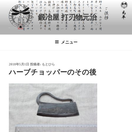
コ
ン
鍛冶屋 打刃物元治
テ
ン
ツ
へ
メニュー
ス
キ
ッ
投
2018年5月1日
投稿者:
もとひら
プ
稿
ハーブチョッパーのその後
日: