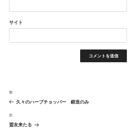
サイト
投
前
前
稿
の
久々のハーブチョッパー 鍛造のみ
ナ
投
ビ
稿
次
次
ゲ
の
盟友来たる
投
ー