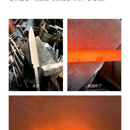
木型
鍛接終了