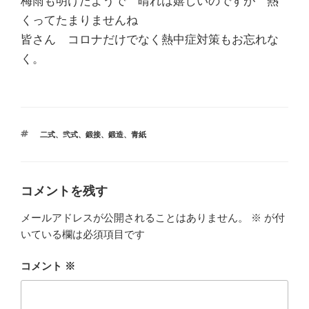
梅雨も明けたようで 晴れは嬉しいのですが 熱
くってたまりませんね
皆さん コロナだけでなく熱中症対策もお忘れな
く。
タ
二式
、
弐式
、
鍛接
、
鍛造
、
青紙
グ
コメントを残す
メールアドレスが公開されることはありません。
※
が付
いている欄は必須項目です
コメント
※