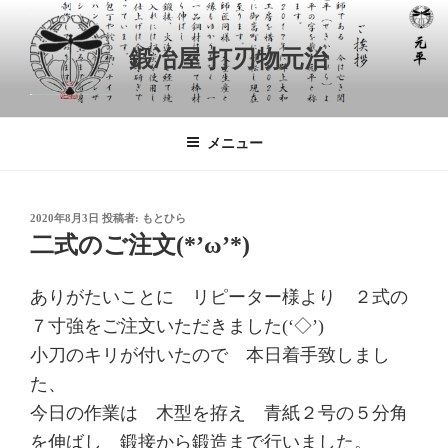
コ
ン
鍛冶屋 打刃物元治
テ
ン
ツ
へ
メニュー
ス
キ
ッ
投
2020年8月3日
投稿者:
もとひら
プ
稿
二式のご注文(*’ω’*)
日:
ありがたいことに リピーター様より ２式の
７寸強をご注文いただきました(‘◇’)ゞ
小刀のキリが付いたので 本日着手致しまし
た、
今日の作業は 木型を拵え 青紙２号の５分角
を伸ばし 鍛接から鍛造まで行いました。