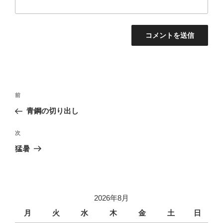
投
前
前
稿
の
青鋼の切り出し
ナ
投
ビ
稿
次
次
ゲ
の
猛暑
投
ー
稿
シ
ョ
2026年8月
ン
月
火
水
木
金
土
日