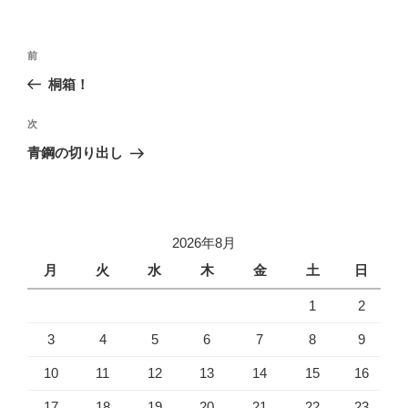
投
前
前
稿
の
桐箱！
ナ
投
ビ
稿
次
次
ゲ
の
青鋼の切り出し
投
ー
稿
シ
ョ
2026年8月
ン
月
火
水
木
金
土
日
1
2
3
4
5
6
7
8
9
10
11
12
13
14
15
16
17
18
19
20
21
22
23