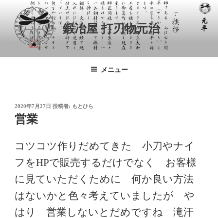
コ
ン
鍛冶屋 打刃物元治
テ
ン
ツ
へ
メニュー
ス
キ
ッ
投
2020年7月27日
投稿者:
もとひら
プ
稿
営業
日:
コツコツ作りだめてきた 小刀やナイ
フをHPで販売するだけでなく お客様
に見ていただくために 何か良い方法
はないかと色々考えていましたが や
はり 営業しないとだめですね 滝汗