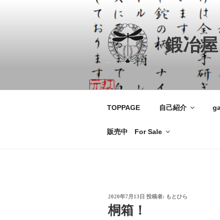
コ
ン
テ
鍛冶屋
ン
ツ
へ
ス
キ
ッ
TOPPAGE
自己紹介
ga
プ
販売中 For Sale
投
2020年7月13日
投稿者:
もとひら
稿
桐箱！
日: