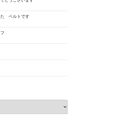
めでとうございます
した ベルトです
イフ
フ