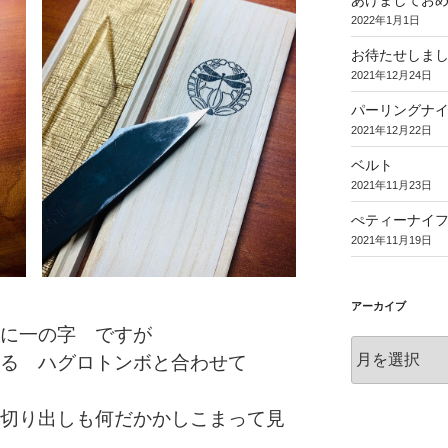
あけましてお
2022年1月1日
お待たせしま
2021年12月24日
パーリングナ
2021年12月22日
ベルト
2021年11月23日
ぺティーナイ
2021年11月19日
アーカイブ
に一の字 ですが
ア
る ハグロトンボと合わせて
ー
カ
イ
切り出しも何だかかしこまって見
ブ