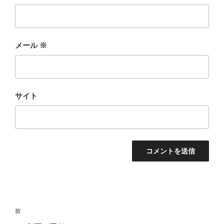
メール
※
サイト
投
前
前
稿
の