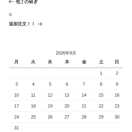
包丁の研ぎ
ナ
投
ビ
稿
次
次
ゲ
の
追加注文！！
投
ー
稿
シ
ョ
2026年8月
ン
月
火
水
木
金
土
日
1
2
3
4
5
6
7
8
9
10
11
12
13
14
15
16
17
18
19
20
21
22
23
24
25
26
27
28
29
30
31