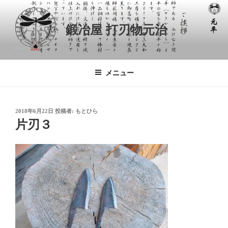
コ
ン
鍛冶屋 打刃物元治
テ
ン
ツ
へ
メニュー
ス
キ
ッ
投
2018年6月22日
投稿者:
もとひら
プ
稿
片刃３
日: