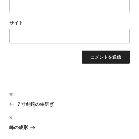
サイト
投
前
前
稿
の
７寸剣鉈の生研ぎ
ナ
投
ビ
稿
次
次
ゲ
の
峰の成形
投
ー