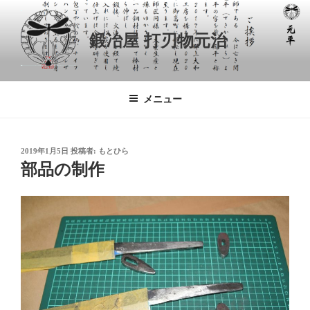
コ
ン
鍛冶屋 打刃物元治
テ
ン
ツ
へ
メニュー
ス
キ
ッ
投
2019年1月5日
投稿者:
もとひら
プ
稿
部品の制作
日: