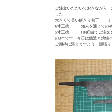
ご注文いただいておきながら 
した
大きくて長い餅きり包丁 リ
6寸三徳 知人を通じての初
5寸三徳 HP経由でご注文
の3本です 今日は鍛造と焼鈍
ご期待に添えますよう 頑張り