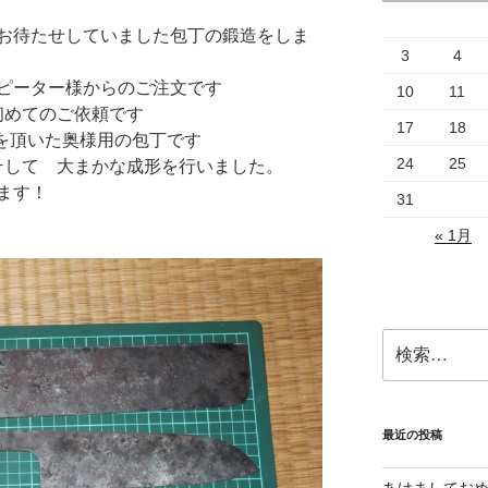
お待たせしていました包丁の鍛造をしま
3
4
ピーター様からのご注文です
10
11
めてのご依頼です
17
18
を頂いた奥様用の包丁です
24
25
そして 大まかな成形を行いました。
ます！
31
« 1月
検
索:
最近の投稿