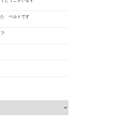
めでとうございます
した ベルトです
イフ
フ