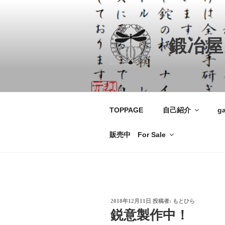
コ
ン
テ
鍛冶屋
ン
ツ
へ
ス
キ
ッ
TOPPAGE
自己紹介
ga
プ
販売中 For Sale
投
2018年12月11日
投稿者:
もとひら
稿
鋭意製作中！
日: