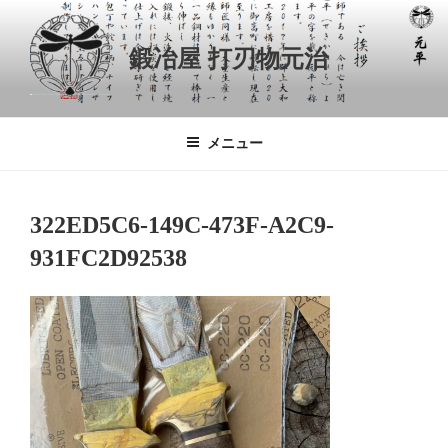
コ
ン
鍛冶屋 打刃物元治
テ
ン
ツ
へ
メニュー
ス
キ
ッ
322ED5C6-149C-473F-A2C9-
プ
931FC2D92538