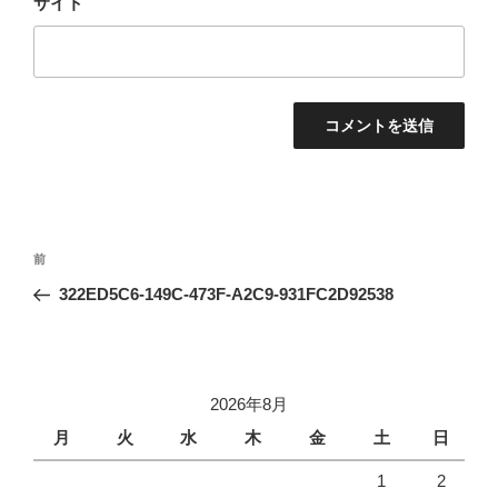
サイト
投
前
前
稿
の
322ED5C6-149C-473F-A2C9-931FC2D92538
ナ
投
ビ
稿
ゲ
ー
2026年8月
シ
月
火
水
木
金
土
日
ョ
1
2
ン