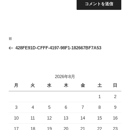
投
前
前
稿
の
428FE91D-CFFF-4197-98F1-182667BF7A53
ナ
投
ビ
稿
ゲ
ー
2026年8月
シ
月
火
水
木
金
土
日
ョ
1
2
ン
3
4
5
6
7
8
9
10
11
12
13
14
15
16
17
18
19
20
21
22
23