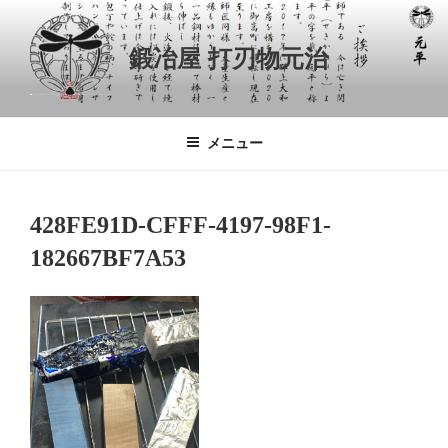
コ
ン
鍛冶屋 打刃物元治
テ
ン
ツ
へ
メニュー
ス
キ
ッ
428FE91D-CFFF-4197-98F1-
プ
182667BF7A53