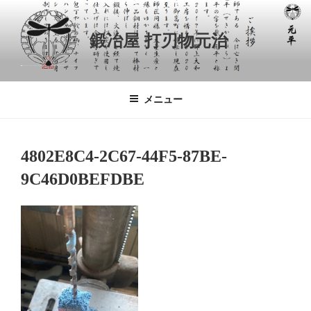
コ
ン
鍛冶屋 打刃物元治
テ
ン
ツ
へ
メニュー
ス
キ
ッ
4802E8C4-2C67-44F5-87BE-
プ
9C46D0BEFDBE