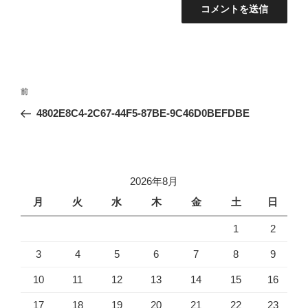
投
前
前
稿
の
4802E8C4-2C67-44F5-87BE-9C46D0BEFDBE
ナ
投
ビ
稿
ゲ
ー
2026年8月
シ
月
火
水
木
金
土
日
ョ
1
2
ン
3
4
5
6
7
8
9
10
11
12
13
14
15
16
17
18
19
20
21
22
23