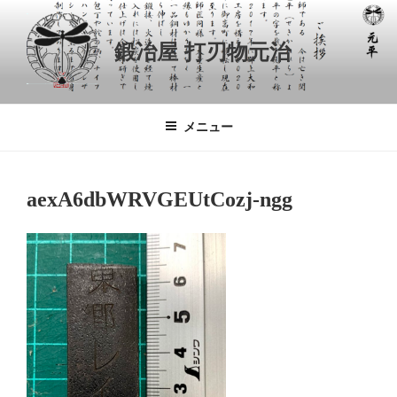
コ
ン
鍛冶屋 打刃物元治
テ
ン
ツ
へ
メニュー
ス
キ
ッ
aexA6dbWRVGEUtCozj-ngg
プ