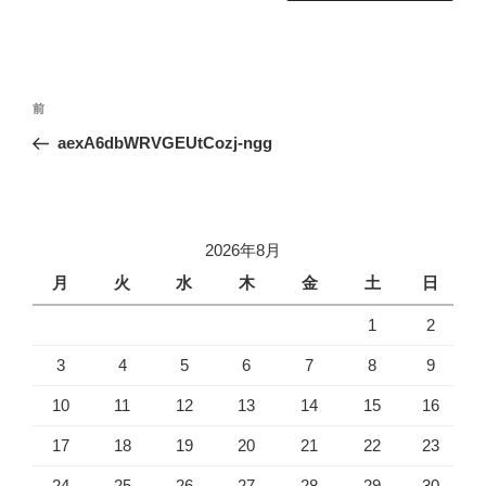
投
前
前
稿
の
aexA6dbWRVGEUtCozj-ngg
ナ
投
ビ
稿
ゲ
ー
2026年8月
シ
月
火
水
木
金
土
日
ョ
1
2
ン
3
4
5
6
7
8
9
10
11
12
13
14
15
16
17
18
19
20
21
22
23
24
25
26
27
28
29
30