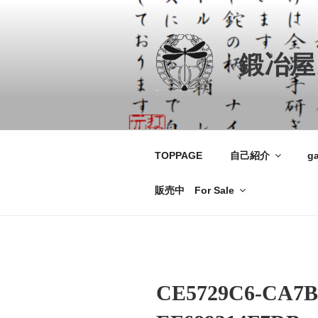
コ
ン
テ
鍛冶屋
ン
ツ
へ
ス
キ
ッ
TOPPAGE
自己紹介
ga
プ
販売中 For Sale
CE5729C6-CA7B