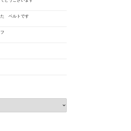
めでとうございます
した ベルトです
イフ
フ