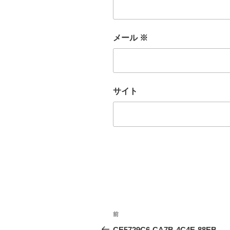
メール
※
サイト
投
前
前
稿
の
CE5729C6-CA7B-4C4E-88EB-