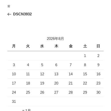
投
前
前
稿
の
DSCN3932
ナ
投
ビ
稿
ゲ
ー
2026年8月
シ
月
火
水
木
金
土
日
ョ
1
2
ン
3
4
5
6
7
8
9
10
11
12
13
14
15
16
17
18
19
20
21
22
23
24
25
26
27
28
29
30
31
« 1月