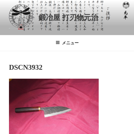
コ
ン
鍛冶屋 打刃物元治
テ
ン
ツ
へ
メニュー
ス
キ
ッ
DSCN3932
プ