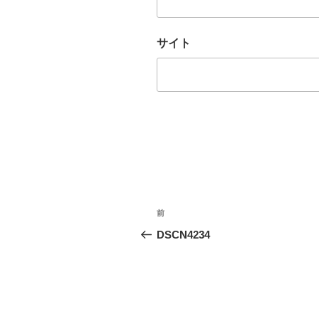
サイト
投
前
前
稿
の
DSCN4234
投
ナ
稿
ビ
ゲ