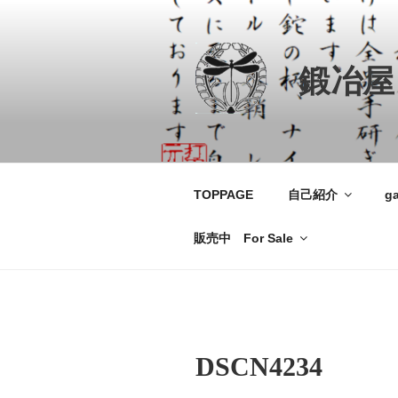
コ
ン
テ
鍛冶屋
ン
ツ
へ
ス
キ
ッ
TOPPAGE
自己紹介
ga
プ
販売中 For Sale
DSCN4234