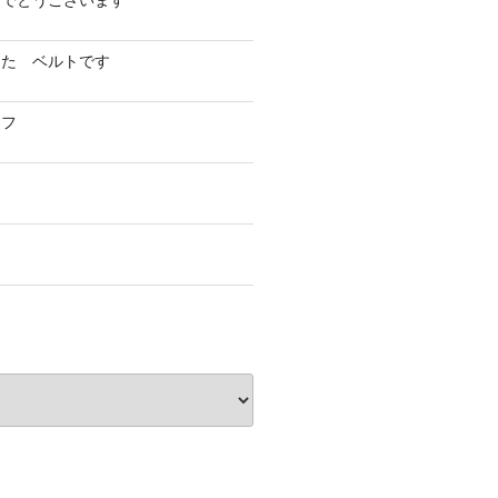
めでとうございます
した ベルトです
イフ
フ