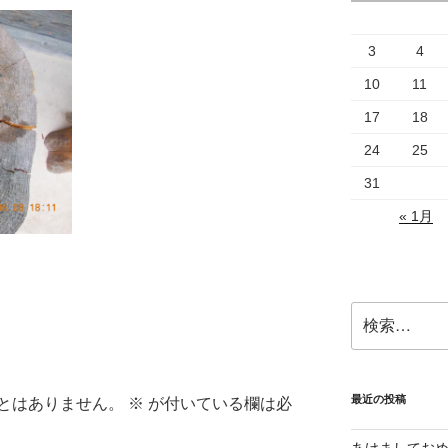
3
4
10
11
17
18
24
25
31
« 1月
検
索:
最近の投稿
とはありません。
※
が付いている欄は必