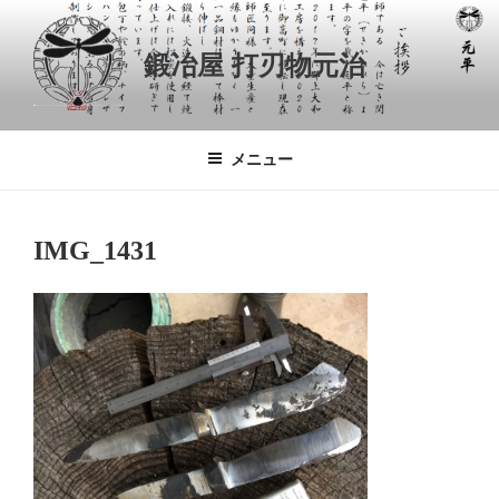
コ
ン
鍛冶屋 打刃物元治
テ
ン
ツ
へ
メニュー
ス
キ
ッ
IMG_1431
プ