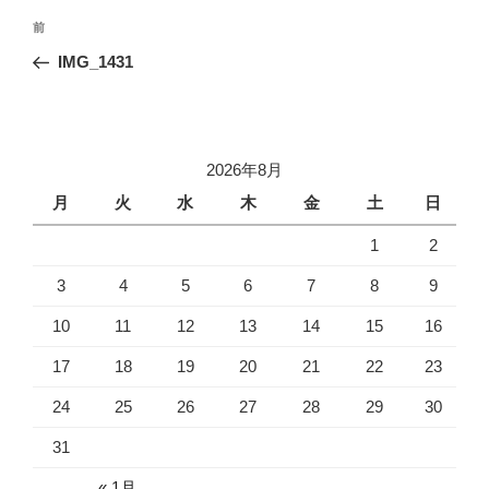
投
前
前
稿
の
IMG_1431
ナ
投
ビ
稿
ゲ
ー
2026年8月
シ
月
火
水
木
金
土
日
ョ
1
2
ン
3
4
5
6
7
8
9
10
11
12
13
14
15
16
17
18
19
20
21
22
23
24
25
26
27
28
29
30
31
« 1月