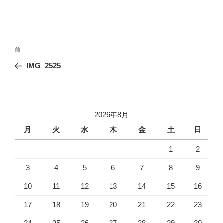
投
前
前
稿
の
IMG_2525
ナ
投
ビ
稿
ゲ
ー
2026年8月
シ
月
火
水
木
金
土
日
ョ
1
2
ン
3
4
5
6
7
8
9
10
11
12
13
14
15
16
17
18
19
20
21
22
23
24
25
26
27
28
29
30