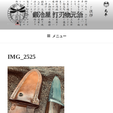
コ
ン
鍛冶屋 打刃物元治
テ
ン
ツ
へ
メニュー
ス
キ
ッ
IMG_2525
プ