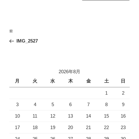
投
前
前
稿
の
IMG_2527
ナ
投
ビ
稿
ゲ
ー
2026年8月
シ
月
火
水
木
金
土
日
ョ
1
2
ン
3
4
5
6
7
8
9
10
11
12
13
14
15
16
17
18
19
20
21
22
23
24
25
26
27
28
29
30