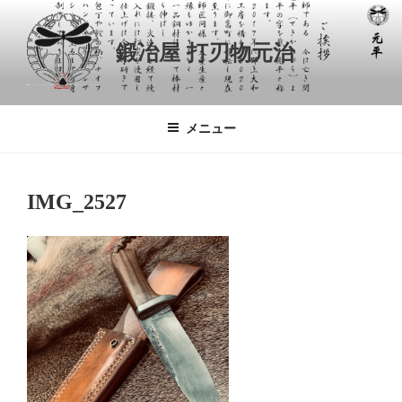
コ
ン
鍛冶屋 打刃物元治
テ
ン
ツ
へ
メニュー
ス
キ
ッ
IMG_2527
プ