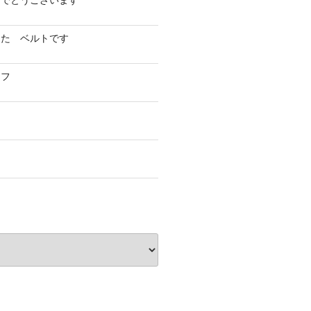
めでとうございます
した ベルトです
イフ
フ