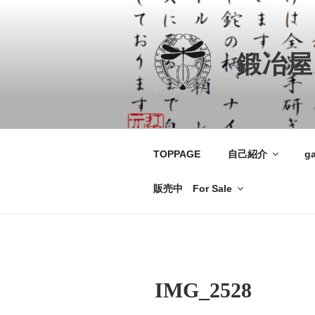
コ
ン
テ
鍛冶屋
ン
ツ
へ
ス
キ
ッ
TOPPAGE
自己紹介
ga
プ
販売中 For Sale
IMG_2528