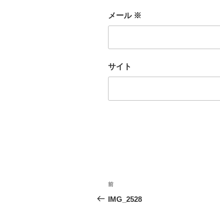
メール
※
サイト
投
前
前
稿
の
IMG_2528
投
ナ