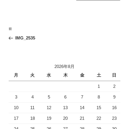
投
前
前
稿
の
IMG_2535
ナ
投
ビ
稿
ゲ
ー
2026年8月
シ
月
火
水
木
金
土
日
ョ
1
2
ン
3
4
5
6
7
8
9
10
11
12
13
14
15
16
17
18
19
20
21
22
23
24
25
26
27
28
29
30