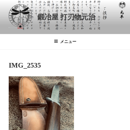
コ
ン
鍛冶屋 打刃物元治
テ
ン
ツ
へ
メニュー
ス
キ
ッ
IMG_2535
プ