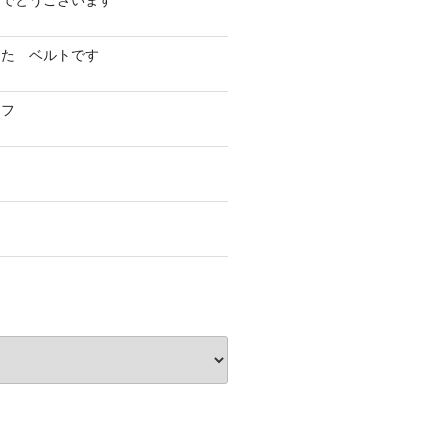
めでとうございます
した ベルトです
イフ
フ