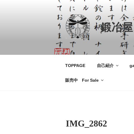
コ
ン
テ
鍛冶屋
ン
ツ
へ
ス
キ
ッ
TOPPAGE
自己紹介
ga
プ
販売中 For Sale
IMG_2862