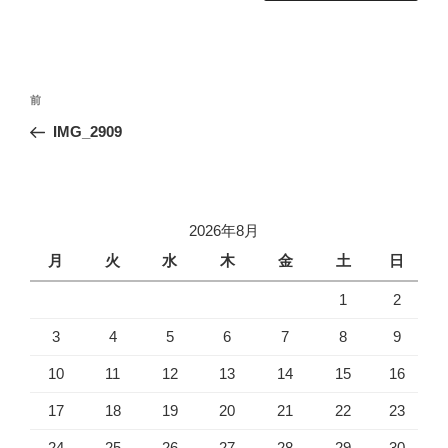
投
前
前
稿
の
IMG_2909
ナ
投
ビ
稿
ゲ
ー
2026年8月
シ
月
火
水
木
金
土
日
ョ
1
2
ン
3
4
5
6
7
8
9
10
11
12
13
14
15
16
17
18
19
20
21
22
23
24
25
26
27
28
29
30