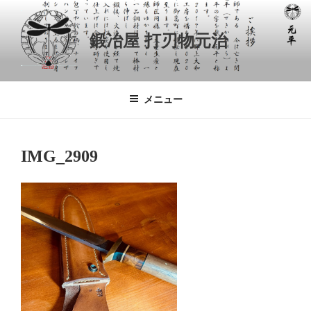
コ
ン
鍛冶屋 打刃物元治
テ
ン
ツ
へ
メニュー
ス
キ
ッ
IMG_2909
プ