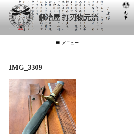
コ
ン
鍛冶屋 打刃物元治
テ
ン
ツ
へ
メニュー
ス
キ
ッ
IMG_3309
プ