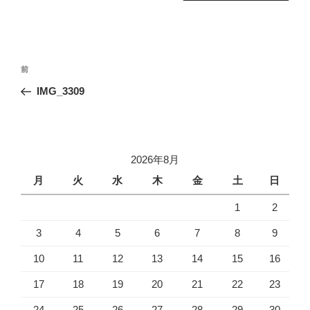
投
前
前
稿
の
IMG_3309
ナ
投
ビ
稿
ゲ
ー
2026年8月
シ
月
火
水
木
金
土
日
ョ
1
2
ン
3
4
5
6
7
8
9
10
11
12
13
14
15
16
17
18
19
20
21
22
23
24
25
26
27
28
29
30