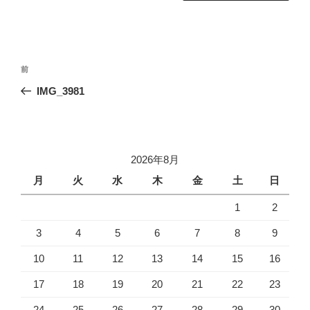
投
前
前
稿
の
IMG_3981
ナ
投
ビ
稿
ゲ
ー
2026年8月
シ
月
火
水
木
金
土
日
ョ
1
2
ン
3
4
5
6
7
8
9
10
11
12
13
14
15
16
17
18
19
20
21
22
23
24
25
26
27
28
29
30