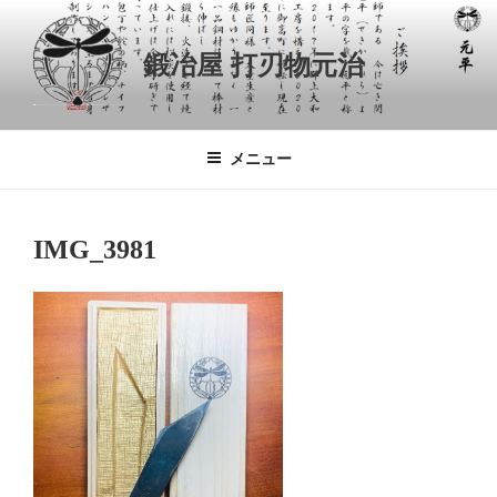
コ
ン
鍛冶屋 打刃物元治
テ
ン
ツ
へ
メニュー
ス
キ
ッ
IMG_3981
プ