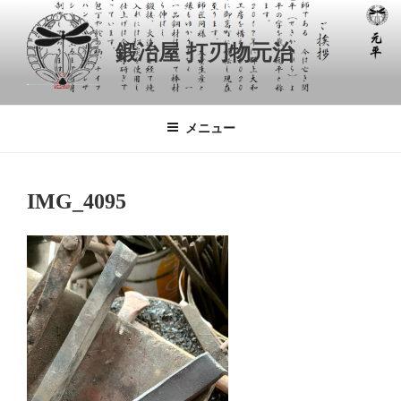
コ
ン
鍛冶屋 打刃物元治
テ
ン
ツ
へ
メニュー
ス
キ
ッ
IMG_4095
プ