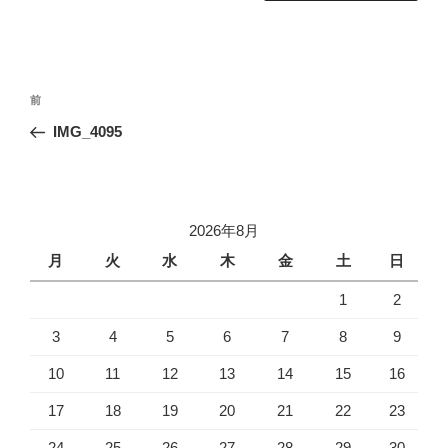
投
前
前
稿
の
IMG_4095
ナ
投
ビ
稿
ゲ
ー
2026年8月
シ
月
火
水
木
金
土
日
ョ
1
2
ン
3
4
5
6
7
8
9
10
11
12
13
14
15
16
17
18
19
20
21
22
23
24
25
26
27
28
29
30