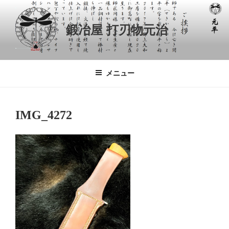
コ
ン
鍛冶屋 打刃物元治
テ
ン
ツ
へ
メニュー
ス
キ
ッ
IMG_4272
プ