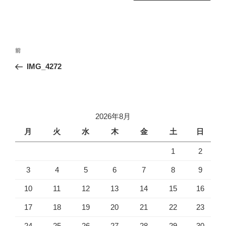
投
前
前
稿
の
IMG_4272
ナ
投
ビ
稿
ゲ
ー
2026年8月
シ
月
火
水
木
金
土
日
ョ
1
2
ン
3
4
5
6
7
8
9
10
11
12
13
14
15
16
17
18
19
20
21
22
23
24
25
26
27
28
29
30