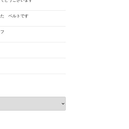
めでとうございます
した ベルトです
イフ
フ