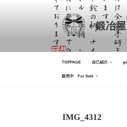
コ
ン
テ
鍛冶屋
ン
ツ
へ
ス
キ
ッ
TOPPAGE
自己紹介
ga
プ
販売中 For Sale
IMG_4312