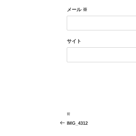
メール
※
サイト
投
前
前
稿
の
IMG_4312
投
ナ