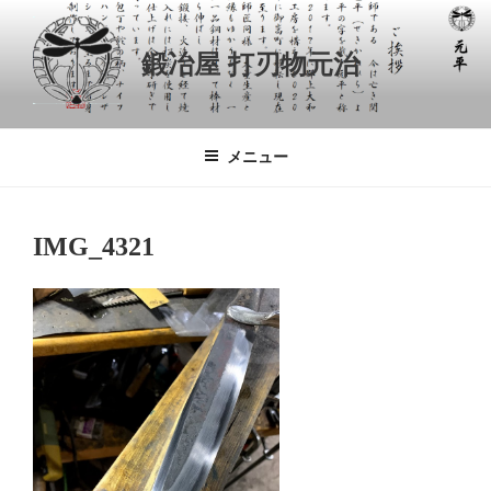
コ
ン
鍛冶屋 打刃物元治
テ
ン
ツ
へ
メニュー
ス
キ
ッ
IMG_4321
プ