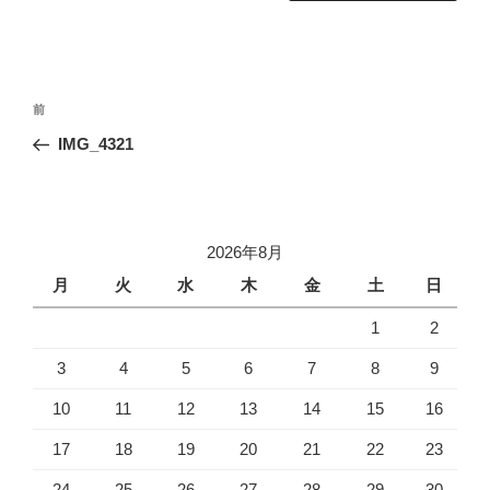
投
前
前
稿
の
IMG_4321
ナ
投
ビ
稿
ゲ
ー
2026年8月
シ
月
火
水
木
金
土
日
ョ
1
2
ン
3
4
5
6
7
8
9
10
11
12
13
14
15
16
17
18
19
20
21
22
23
24
25
26
27
28
29
30