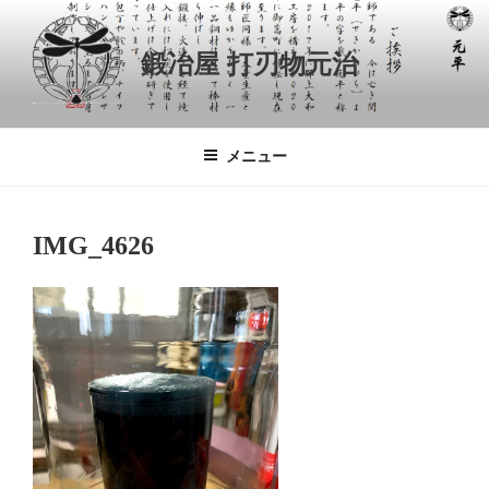
コ
ン
鍛冶屋 打刃物元治
テ
ン
ツ
へ
メニュー
ス
キ
ッ
IMG_4626
プ