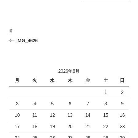
投
前
前
稿
の
IMG_4626
ナ
投
ビ
稿
ゲ
ー
2026年8月
シ
月
火
水
木
金
土
日
ョ
1
2
ン
3
4
5
6
7
8
9
10
11
12
13
14
15
16
17
18
19
20
21
22
23
24
25
26
27
28
29
30