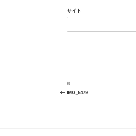
サイト
投
前
前
稿
の
IMG_5479
投
ナ
稿
ビ
ゲ
ー