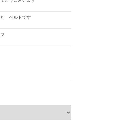
めでとうございます
した ベルトです
イフ
フ