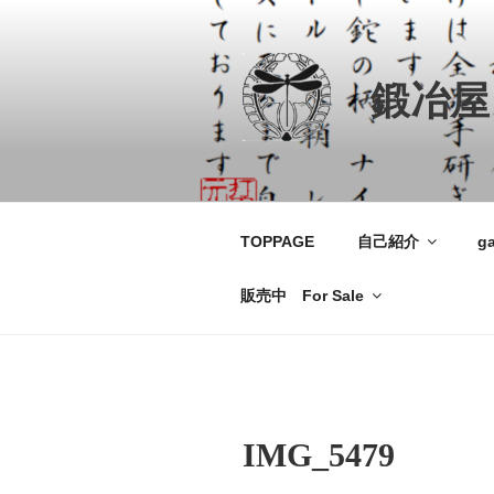
コ
ン
テ
鍛冶屋
ン
ツ
へ
ス
キ
ッ
TOPPAGE
自己紹介
ga
プ
販売中 For Sale
IMG_5479