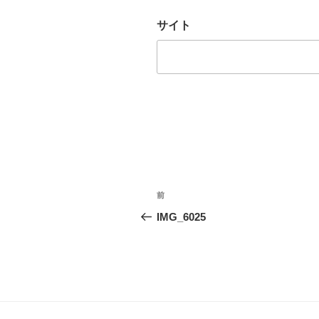
サイト
投
前
前
稿
の
IMG_6025
投
ナ
稿
ビ
ゲ
ー