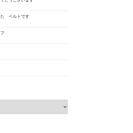
めでとうございます
した ベルトです
イフ
フ