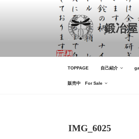
コ
ン
テ
鍛冶屋
ン
ツ
へ
ス
キ
ッ
TOPPAGE
自己紹介
ga
プ
販売中 For Sale
IMG_6025