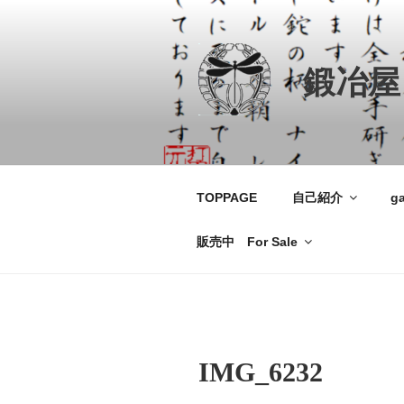
コ
ン
テ
鍛冶屋
ン
ツ
へ
ス
キ
ッ
TOPPAGE
自己紹介
ga
プ
販売中 For Sale
IMG_6232