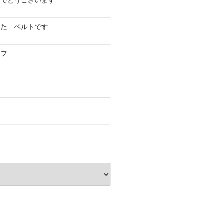
めでとうございます
した ベルトです
イフ
フ