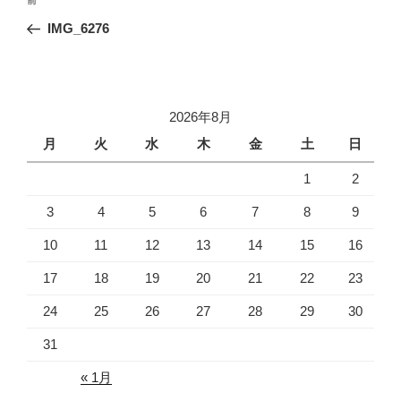
前
稿
の
IMG_6276
ナ
投
ビ
稿
ゲ
ー
2026年8月
シ
月
火
水
木
金
土
日
ョ
1
2
ン
3
4
5
6
7
8
9
10
11
12
13
14
15
16
17
18
19
20
21
22
23
24
25
26
27
28
29
30
31
« 1月