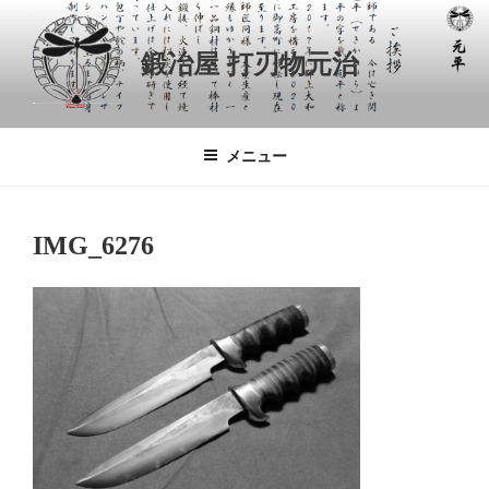
コ
ン
鍛冶屋 打刃物元治
テ
ン
ツ
へ
メニュー
ス
キ
ッ
IMG_6276
プ