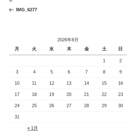
前
稿
の
IMG_6277
ナ
投
ビ
稿
ゲ
ー
2026年8月
シ
月
火
水
木
金
土
日
ョ
1
2
ン
3
4
5
6
7
8
9
10
11
12
13
14
15
16
17
18
19
20
21
22
23
24
25
26
27
28
29
30
31
« 1月