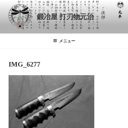
コ
ン
鍛冶屋 打刃物元治
テ
ン
ツ
へ
メニュー
ス
キ
ッ
IMG_6277
プ