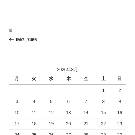
投
前
前
稿
の
IMG_7466
ナ
投
ビ
稿
ゲ
ー
2026年8月
シ
月
火
水
木
金
土
日
ョ
1
2
ン
3
4
5
6
7
8
9
10
11
12
13
14
15
16
17
18
19
20
21
22
23
24
25
26
27
28
29
30