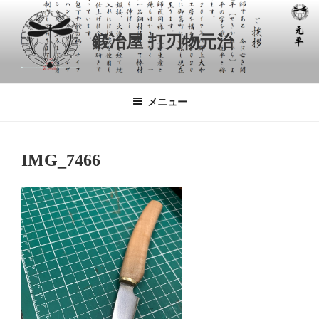
コ
ン
鍛冶屋 打刃物元治
テ
ン
ツ
へ
メニュー
ス
キ
ッ
IMG_7466
プ