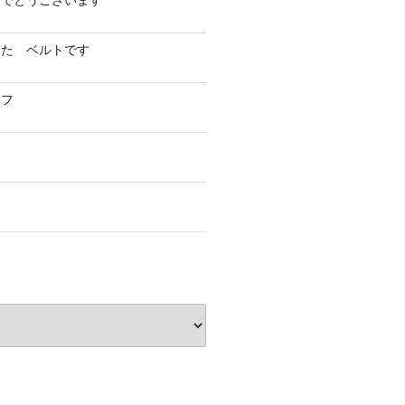
めでとうございます
した ベルトです
イフ
フ