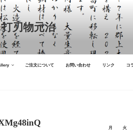
 打刃物元治
llery
ご注文について
お問い合わせ
リンク
コ
_XMg48inQ
月
火