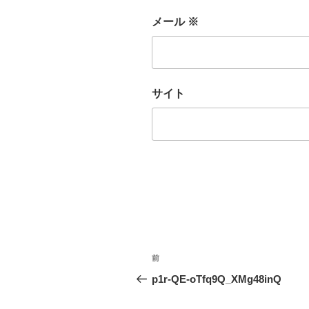
メール
※
サイト
投
前
前
稿
の
p1r-QE-oTfq9Q_XMg48inQ
投
ナ