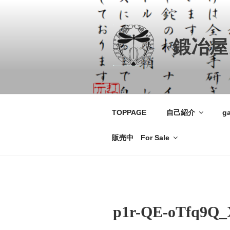
コ
ン
テ
鍛冶屋
ン
ツ
へ
ス
キ
ッ
TOPPAGE
自己紹介
ga
プ
販売中 For Sale
p1r-QE-oTfq9Q