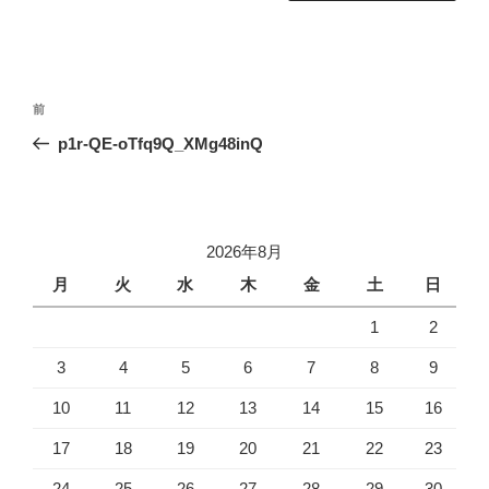
投
前
前
稿
の
p1r-QE-oTfq9Q_XMg48inQ
ナ
投
ビ
稿
ゲ
ー
2026年8月
シ
月
火
水
木
金
土
日
ョ
1
2
ン
3
4
5
6
7
8
9
10
11
12
13
14
15
16
17
18
19
20
21
22
23
24
25
26
27
28
29
30