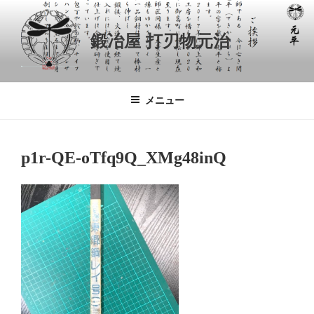
コ
ン
鍛冶屋 打刃物元治
テ
ン
ツ
へ
メニュー
ス
キ
ッ
p1r-QE-oTfq9Q_XMg48inQ
プ