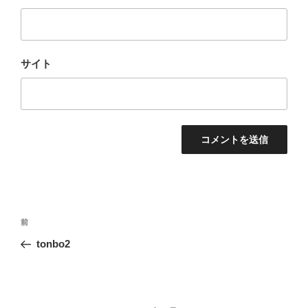
サイト
投
前
前
稿
の
tonbo2
ナ
投
ビ
稿
ゲ