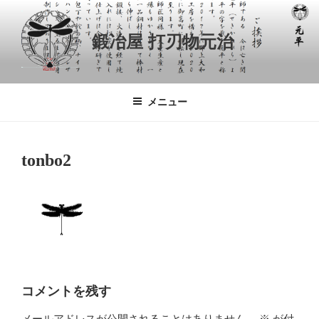
コ
ン
鍛冶屋 打刃物元治
テ
ン
ツ
へ
メニュー
ス
キ
ッ
tonbo2
プ
コメントを残す
メールアドレスが公開されることはありません。
※
が付