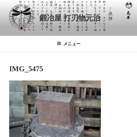
コ
ン
鍛冶屋 打刃物元治
テ
ン
ツ
へ
メニュー
ス
キ
ッ
IMG_5475
プ