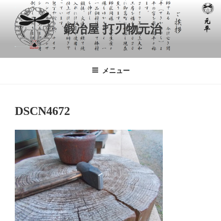
コ
ン
鍛冶屋 打刃物元治
テ
ン
ツ
へ
メニュー
ス
キ
ッ
DSCN4672
プ