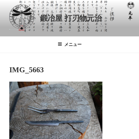
コ
ン
鍛冶屋 打刃物元治
テ
ン
ツ
へ
メニュー
ス
キ
ッ
IMG_5663
プ